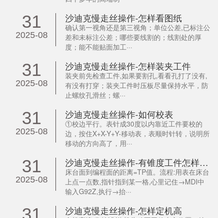
沙迪克慢走丝操作-怎样看图纸
31
确认第一视角还是第三视角；单位公差,已标注公
2025-08
差和未标注公差；哪些要线割的；线割处的厚
度；能不能贴面加工···
沙迪克慢走丝操作-怎样装夹工件
31
装夹前先检查工件,如果要割孔,看看孔打了没有,
2025-08
有没有打穿；装夹工件时压板尽量保持水平，防
止螺纹孔滑丝；螺···
沙迪克慢走丝操作-如何校表
31
①校边平行。表针成30度以内靠近工件要校的
2025-08
边，按住X+X-Y+Y-移动表，表顺时针转，说明所
移动的方向高了，用···
沙迪克慢走丝操作-有锥度工件怎样设置TP值
31
床台面到编程面的距离=TP值。流程:用表在床台
2025-08
上点一点数,指针指到某一格,心里记住→MDI中
输入G92Z,执行→抬···
沙迪克慢走丝操作-怎样定机高
31