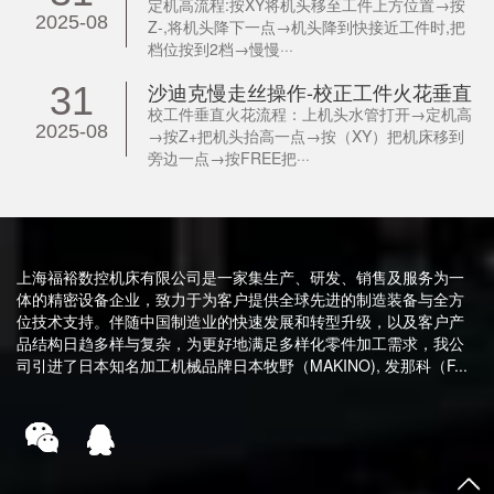
定机高流程:按XY将机头移至工件上方位置→按
2025-08
Z-,将机头降下一点→机头降到快接近工件时,把
档位按到2档→慢慢···
沙迪克慢走丝操作-校正工件火花垂直
31
校工件垂直火花流程：上机头水管打开→定机高
2025-08
→按Z+把机头抬高一点→按（XY）把机床移到
旁边一点→按FREE把···
上海福裕数控机床有限公司是一家集生产、研发、销售及服务为一
体的精密设备企业，致力于为客户提供全球先进的制造装备与全方
位技术支持。伴随中国制造业的快速发展和转型升级，以及客户产
品结构日趋多样与复杂，为更好地满足多样化零件加工需求，我公
司引进了日本知名加工机械品牌日本牧野（MAKINO), 发那科（F...